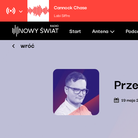
Cannock Chase
Labi Siffre
Start
Antena
Podc
wróć
Prze
19 maja 