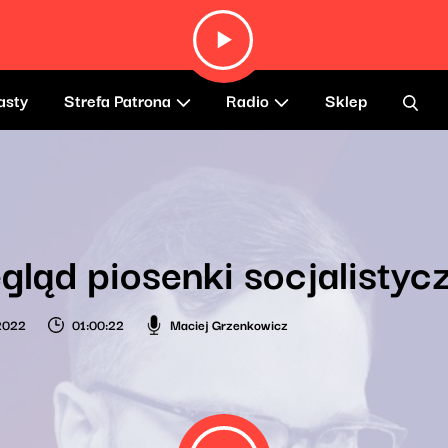
asty
Strefa Patrona
Radio
Sklep
gląd piosenki socjalistyc
2022
01:00:22
Maciej Grzenkowicz