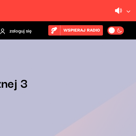
zaloguj się
WSPIERAJ RADIO
znej 3