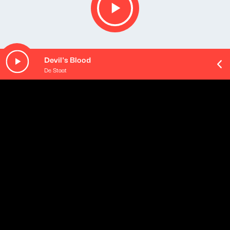
Devil's Blood
De Staat
O odcinku
Gościem Wojciecha Manna była Magda Umer -
transmisja wideo z tego spotkania dostępna jest dla
wszystkich.