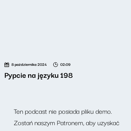
8 października 2024
02:09
Pypcie na języku 198
Ten podcast nie posiada pliku demo.
Zostań naszym Patronem, aby uzyskać