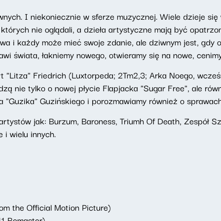
ych. I niekoniecznie w sferze muzycznej. Wiele dzieje się 
 których nie oglądali, a dzieła artystyczne mają być opatr
owa i każdy może mieć swoje zdanie, ale dziwnym jest, gdy oc
i świata, łakniemy nowego, otwieramy się na nowe, cenimy 
Litza" Friedrich (Luxtorpeda; 2Tm2,3; Arka Noego, wcześn
dzą nie tylko o nowej płycie Flapjacka "Sugar Free", ale r
za "Guzika" Guzińskiego i porozmawiamy również o sprawac
artystów jak: Burzum, Baroness, Triumh Of Death, Zespół S
i wielu innych.
m the Official Motion Picture)
11 Remaster)