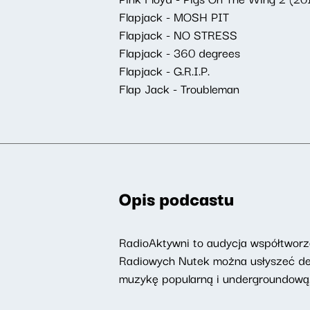
Flapjack - MOSH PIT
Flapjack - NO STRESS
Flapjack - 360 degrees
Flapjack - G.R.I.P.
Flap Jack - Troubleman
Opis podcastu
RadioAktywni to audycja współtworzo
Radiowych Nutek można usłyszeć deat
muzykę popularną i undergroundową