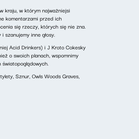
w kraju, w którym najważniejsi
zone komentarzami przed ich
enia się rzeczy, których się nie zna.
i szanujemy inne głosy.
iej Acid Drinkers) i J Kroto Cokesky
ównież o swoich planach, wspomnimy
h światopoglądowych.
ztylety, Sznur, Owls Woods Graves,