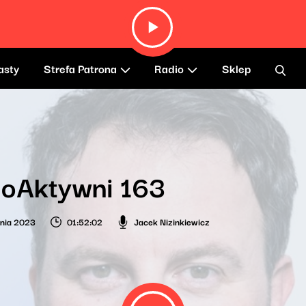
asty
Strefa Patrona
Radio
Sklep
ioAktywni 163
nia 2023
01:52:02
Jacek Nizinkiewicz