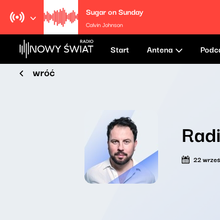
Sugar on Sunday
Calvin Johnson
Start
Antena
Podc
wróć
Rad
22 wrześ