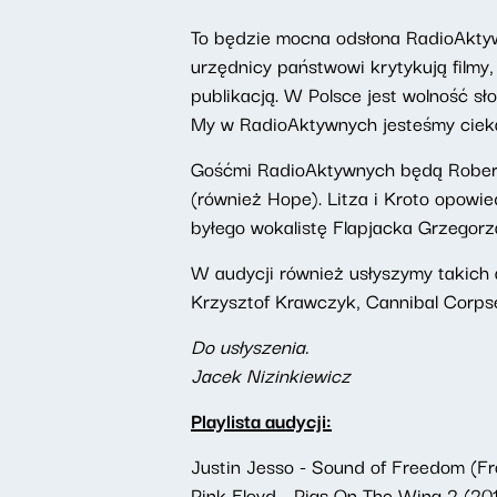
To będzie mocna odsłona RadioAktywn
urzędnicy państwowi krytykują filmy,
publikacją. W Polsce jest wolność sł
My w RadioAktywnych jesteśmy ciekaw
Gośćmi RadioAktywnych będą Robert "
(również Hope). Litza i Kroto opowie
byłego wokalistę Flapjacka Grzegor
W audycji również usłyszymy takich 
Krzysztof Krawczyk, Cannibal Corpse 
Do usłyszenia.
Jacek Nizinkiewicz
Playlista audycji:
Justin Jesso - Sound of Freedom (Fro
Pink Floyd - Pigs On The Wing 2 (20