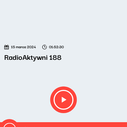
15 marca 2024
01:52:30
RadioAktywni 188