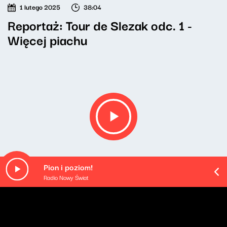
1 lutego 2025
38:04
Reportaż: Tour de Slezak odc. 1 -
Więcej piachu
Pion i poziom!
Radio Nowy Świat