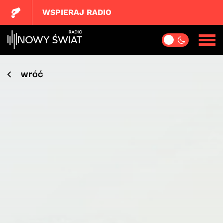
WSPIERAJ RADIO
wróć