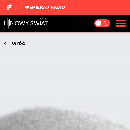
WSPIERAJ RADIO
wróć