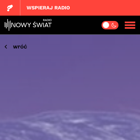
WSPIERAJ RADIO
wróć