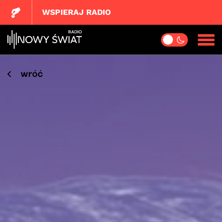
WSPIERAJ RADIO
wróć