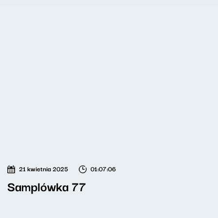
21 kwietnia 2025
01:07:06
Samplówka 77