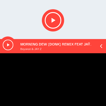
MORNING DEW (DONK) REMIX FEAT JAŸ-Z
Beyoncé & JAY Z
Opis podcastu
[PODCAST EXTRA]