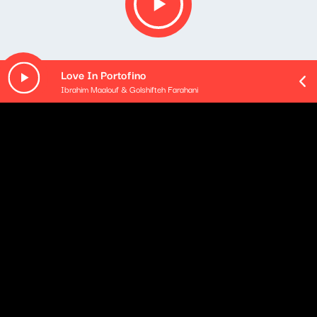
Love In Portofino
Ibrahim Maalouf & Golshifteh Farahani
O odcinku
Moim rozmówcą będzie Marek Nowowiejski, producent
filmowy. Porozmawiamy o filmach, o zawodzie
producenta filmowego i jego realnym wpływie
na ostateczny kształt dzieła. Również o pierwszym i o