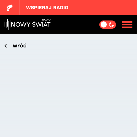
WSPIERAJ RADIO
wróć