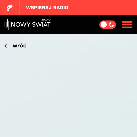
WSPIERAJ RADIO
wróć