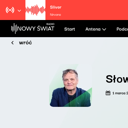
Sliver
Nirvana
Start
Antena
Podc
wróć
Sło
1 marca 