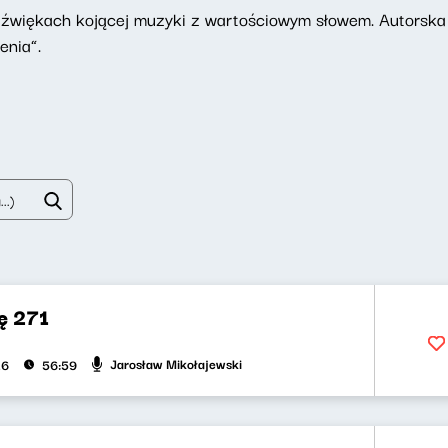
dźwiękach kojącej muzyki z wartościowym słowem. Autorska
enia”.
ę 271
Jarosław Mikołajewski
26
56:59