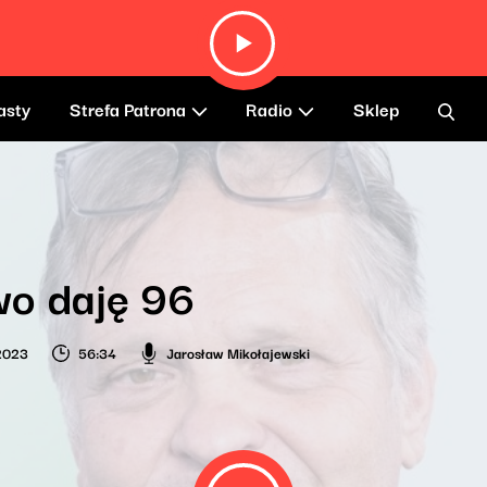
asty
Strefa Patrona
Radio
Sklep
wo daję 96
2023
56:34
Jarosław Mikołajewski