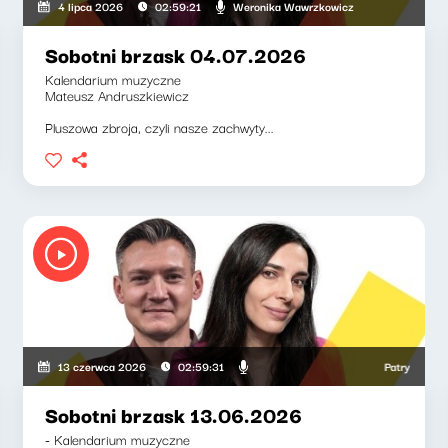
ga, Weronika Wawrzkowicz
Weronika Wawrzkowicz
4 lipca 2026
02:59:21
Sobotni brzask 04.07.2026
Kalendarium muzyczne
Mateusz Andruszkiewicz
Pluszowa zbroja, czyli nasze zachwyty...
Patryk Rabiega
13 czerwca 2026
02:59:31
Sobotni brzask 13.06.2026
- Kalendarium muzyczne