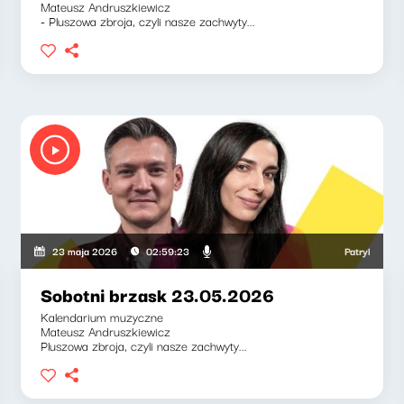
Mateusz Andruszkiewicz
- Pluszowa zbroja, czyli nasze zachwyty...
ga, Weronika Wawrzkowicz
Patryk Rabiega,
23 maja 2026
02:59:23
Sobotni brzask 23.05.2026
Kalendarium muzyczne
Mateusz Andruszkiewicz
Pluszowa zbroja, czyli nasze zachwyty...