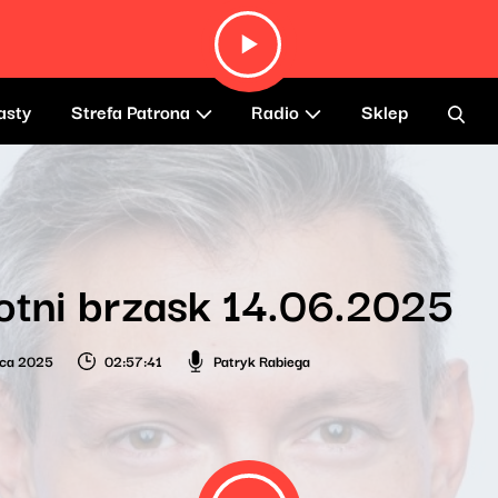
asty
Strefa Patrona
Radio
Sklep
tni brzask 14.06.2025
wca 2025
02:57:41
Patryk Rabiega