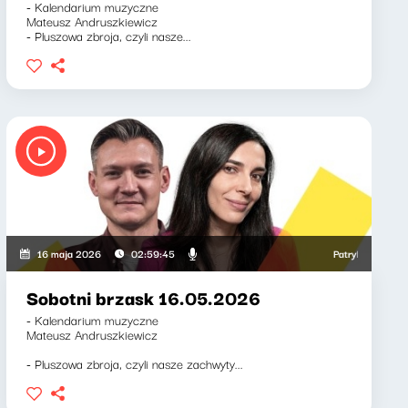
- Kalendarium muzyczne
Mateusz Andruszkiewicz
- Pluszowa zbroja, czyli nasze...
 Weronika Wawrzkowicz
Patryk Rabiega, We
16 maja 2026
02:59:45
Sobotni brzask 16.05.2026
- Kalendarium muzyczne
Mateusz Andruszkiewicz
- Pluszowa zbroja, czyli nasze zachwyty...