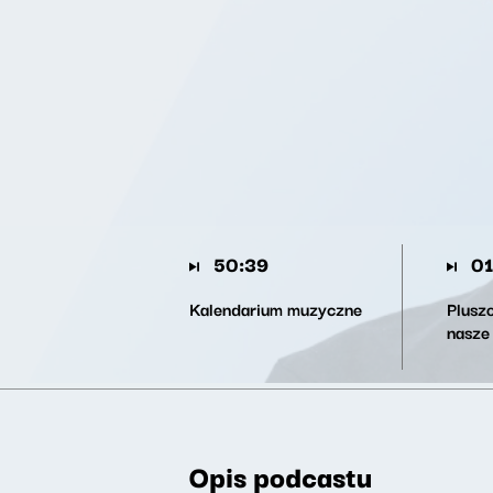
50:39
01
Kalendarium muzyczne
Pluszo
nasze
Opis podcastu