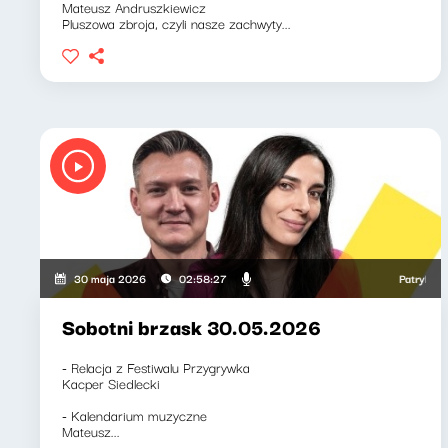
Mateusz Andruszkiewicz
Pluszowa zbroja, czyli nasze zachwyty...
Patryk Rabie
30 maja 2026
02:58:27
Sobotni brzask 30.05.2026
- Relacja z Festiwalu Przygrywka
Kacper Siedlecki
- Kalendarium muzyczne
Mateusz...