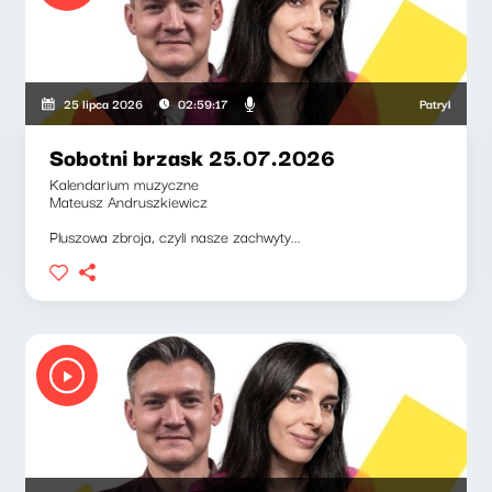
ga, Weronika Wawrzkowicz
Patryk Rabiega,
25 lipca 2026
02:59:17
Sobotni brzask 25.07.2026
Kalendarium muzyczne
Mateusz Andruszkiewicz
Pluszowa zbroja, czyli nasze zachwyty...