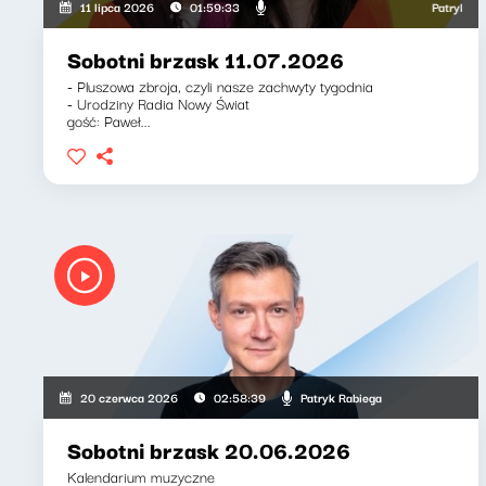
Patryk Rabie
11 lipca 2026
01:59:33
Sobotni brzask 11.07.2026
- Pluszowa zbroja, czyli nasze zachwyty tygodnia
- Urodziny Radia Nowy Świat
gość: Paweł...
Patryk Rabiega
20 czerwca 2026
02:58:39
Sobotni brzask 20.06.2026
Kalendarium muzyczne