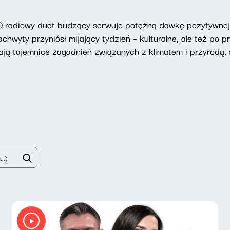
 radiowy duet budzący serwuje potężną dawkę pozytywnej e
chwyty przyniósł mijający tydzień – kulturalne, ale też po p
ją tajemnice zagadnień związanych z klimatem i przyrodą, s