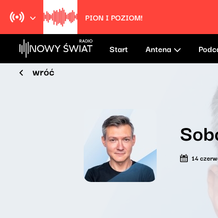
PION I POZIOM!
Start
Antena
Podc
wróć
Sobo
14 czer