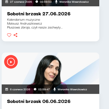
Weronika Wawrzkowicz
27 czerwca 2026
02:59:53
Sobotni brzask 27.06.2026
Kalendarium muzyczne
Mateusz Andruszkiewicz
Pluszowa zbroja, czyli nasze zachwyty...
, Weronika Wawrzkowicz
Weronika Wawrzkowicz
6 czerwca 2026
02:59:47
Sobotni brzask 06.06.2026