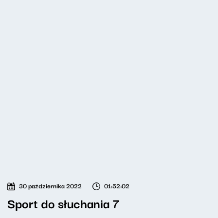
30 października 2022
01:52:02
Sport do słuchania 7