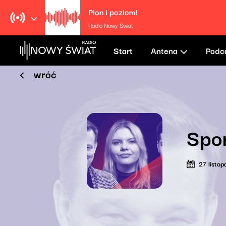
Pion i poziom!
Radio Nowy Świat
Start
Antena
Podc
wróć
Spor
27 listo