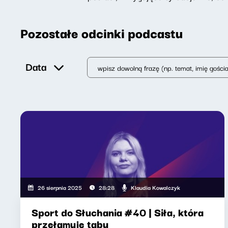
Pozostałe odcinki podcastu
Data
Klaudia Kowalczyk
26 sierpnia 2025
28:28
Sport do Słuchania #40 | Siła, która
przełamuje tabu