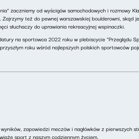
nia" zaczniemy od wyścigów samochodowych i rozmowy Klau
 Zajrzymy też do pewnej warszawskiej boulderowni, skąd je
ci słuchaczy do uprawiania rekreacyjnej wspinaczki.
datury na sportowca 2022 roku w plebiscycie "Przeglądu Sp
 przyszłym roku wśród najlepszych polskich sportowców poj
h wyników, zapowiedzi meczów i nagłówków z pierwszych st
co wiąże sport z naszym codziennym życiem.