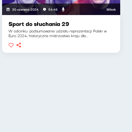
Mikołaj Tyczyński, Kla
30 czerwca 2024
54:48
Sport do słuchania 29
W odcinku: podsumowanie udziału reprezentacji Polski w
Euro 2024, historyczne mistrzostwo kraju dla...