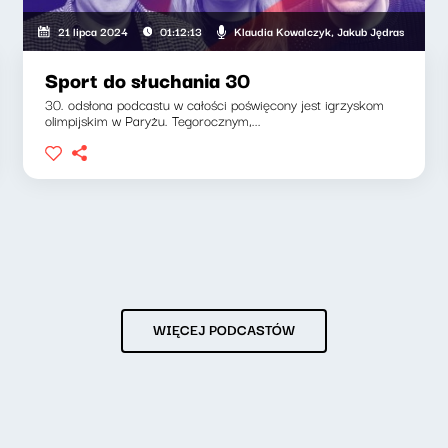
ki, Klaudia Kowalczyk, Jakub Jędras
Klaudia Kowalczyk, Jakub Jędras
21 lipca 2024
01:12:13
Sport do słuchania 30
30. odsłona podcastu w całości poświęcony jest igrzyskom
olimpijskim w Paryżu. Tegorocznym,...
WIĘCEJ PODCASTÓW