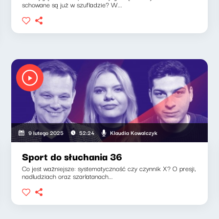
schowane są już w szufladzie? W...
Klaudia Kowalczyk
9 lutego 2025
52:24
Sport do słuchania 36
Co jest ważniejsze: systematyczność czy czynnik X? O presji,
nadludziach oraz szarlatanach...