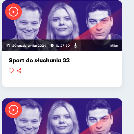
Mikołaj Tyczyński, 
20 października 2024
01:27:50
Sport do słuchania 32