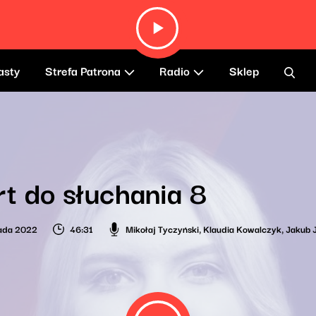
asty
Strefa Patrona
Radio
Sklep
t do słuchania 8
pada 2022
46:31
Mikołaj Tyczyński
,
Klaudia Kowalczyk
,
Jakub 