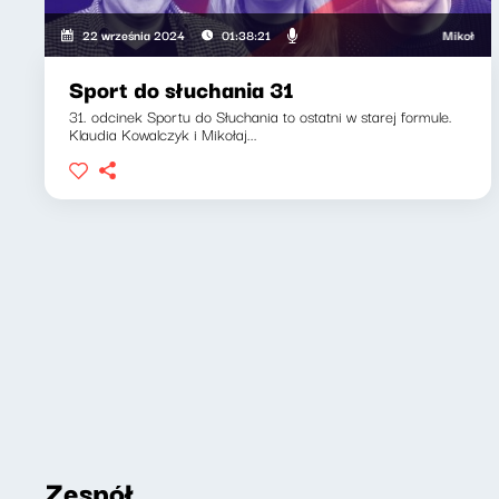
Mikołaj Tyczyńs
22 września 2024
01:38:21
Sport do słuchania 31
31. odcinek Sportu do Słuchania to ostatni w starej formule.
Klaudia Kowalczyk i Mikołaj...
Zespół