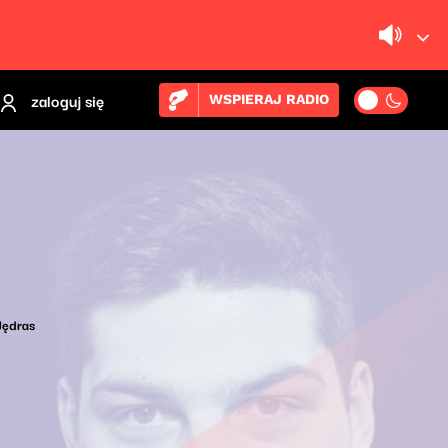
zaloguj się
WSPIERAJ RADIO
Jędras