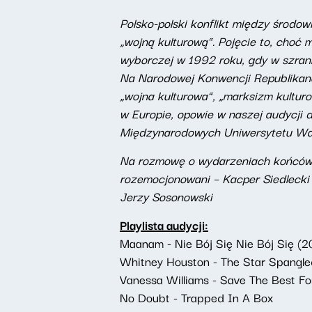
Polsko-polski konflikt między środo
„wojną kulturową”. Pojęcie to, choć
wyborczej w 1992 roku, gdy w szranki
Na Narodowej Konwencji Republikanów
„wojna kulturowa”, „marksizm kulturo
w Europie, opowie w naszej audycji 
Międzynarodowych Uniwersytetu Wa
Na rozmowę o wydarzeniach końcówki
rozemocjonowani – Kacper Siedlecki 
Jerzy Sosonowski
Playlista audycji:
Maanam - Nie Bój Się Nie Bój Się (2
Whitney Houston - The Star Spangled
Vanessa Williams - Save The Best Fo
No Doubt - Trapped In A Box