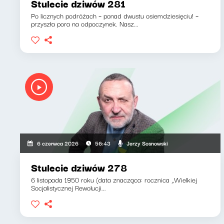
Stulecie dziwów 281
Po licznych podróżach – ponad dwustu osiemdziesięciu! –
przyszła pora na odpoczynek. Nasz...
Jerzy Sosnowski
6 czerwca 2026
56:43
Stulecie dziwów 278
6 listopada 1950 roku (data znacząca: rocznica „Wielkiej
Socjalistycznej Rewolucji...