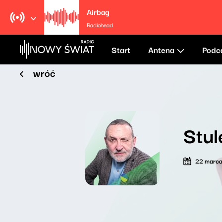
Airbag
Radiohead
Start
Antena
Podc
wróć
Stul
22 marc