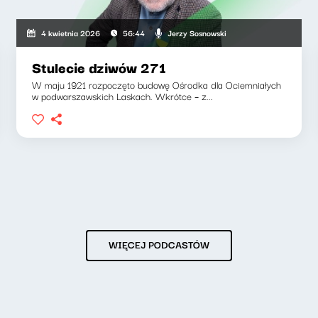
Jerzy Sosnowski
4 kwietnia 2026
56:44
Stulecie dziwów 271
W maju 1921 rozpoczęto budowę Ośrodka dla Ociemniałych
w podwarszawskich Laskach. Wkrótce – z...
WIĘCEJ PODCASTÓW