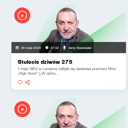
Jerzy Sosnowski
16 maja 2026
57:12
Stulecie dziwów 275
1 maja 1952 w Londynie odbyła się światowa premiera filmu
„High Noon” („W samo...