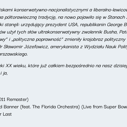
wiskami konserwatywno-nacjonalistycznymi a liberalno-lewi
 ma półtorawieczną tradycję, na nowo pojawiło się w Stana
 stanęli: urzędujący prezydent USA, republikanin George Bus
 użył tych słów ultrakonserwatywny zwolennik Busha, Patri
wy” i „polityczna poprawność” zmieniły krajobraz polityczn
dr Sławomir Józefowicz, amerykanista z Wydziału Nauk Poli
rszawskiego.
 XX wieku, które już całkiem bezpośrednio na nasz dzisie
i ja,
011 Remaster)
 Banner (feat. The Florida Orchestra) (Live from Super Bow
r Last