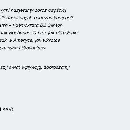
cowymi nazywamy coraz częściej
ch Zjednoczonych podczas kampanii
h – i demokrata Bill Clinton.
ck Buchanan. O tym, jak określenia
y tak w Ameryce, jak wkrótce
tycznych i Stosunków
jszy świat wpływają, zapraszamy
l XXV)