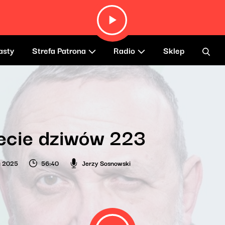
asty
Strefa Patrona
Radio
Sklep
ecie dziwów 223
a 2025
56:40
Jerzy Sosnowski