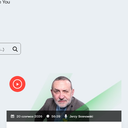
e You
Jerzy Sosnowski
20 czerwca 2026
56:39