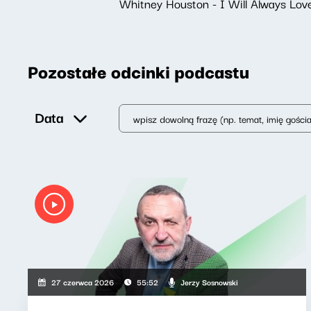
Whitney Houston - I Will Always Lov
Pozostałe odcinki podcastu
Data
Jerzy Sosnowski
27 czerwca 2026
55:52