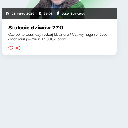
Jerzy Sosnowski
28 marca 2026
56:08
Stulecie dziwów 270
Czy był to teatr, czy rodzaj klasztoru? Czy wymaganie, żeby
aktor miał poczucie MISJI, a scena...