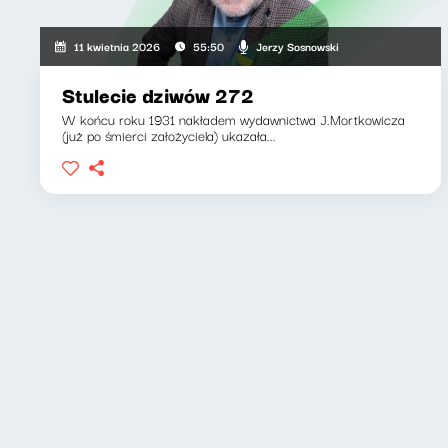
Jerzy Sosnowski
11 kwietnia 2026
55:50
Stulecie dziwów 272
W końcu roku 1931 nakładem wydawnictwa J.Mortkowicza
(już po śmierci założyciela) ukazała...