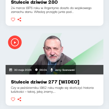
Stulecie dziwów 280
24 marca 1976 roku w Argentynie doszło do wojskowego
zamachu stanu. Władzę przejęła junta pod...
Jerzy Sosnowski
30 maja 2026
56:04
Stulecie dziwów 277 [WIDEO]
Czy w październiku 1962 roku mogła się skończyć historia
ludzkości – takiej, jaką znamy,...