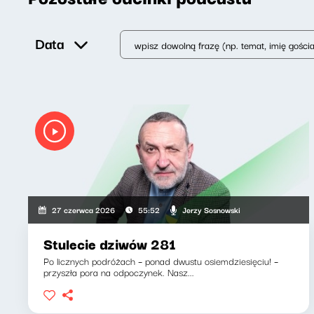
Data
Jerzy Sosnowski
27 czerwca 2026
55:52
Stulecie dziwów 281
Po licznych podróżach – ponad dwustu osiemdziesięciu! –
przyszła pora na odpoczynek. Nasz...