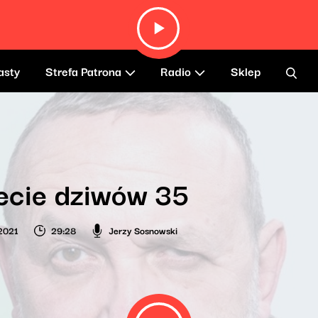
asty
Strefa Patrona
Radio
Sklep
ecie dziwów 35
2021
29:28
Jerzy Sosnowski