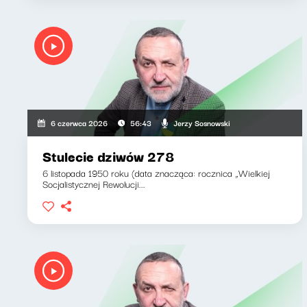
Jerzy Sosnowski
6 czerwca 2026
56:43
Stulecie dziwów 278
6 listopada 1950 roku (data znacząca: rocznica „Wielkiej
Socjalistycznej Rewolucji...