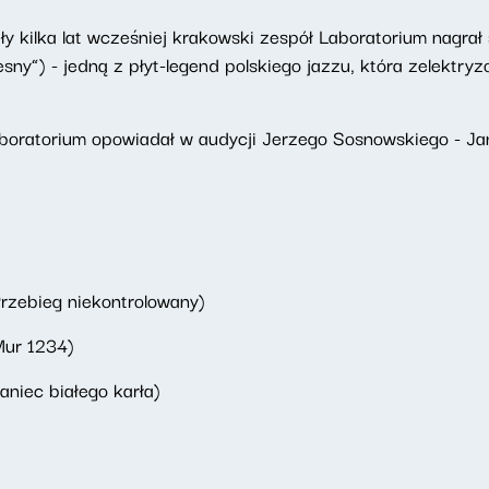
ły kilka lat wcześniej krakowski zespół Laboratorium nagra
esny”) - jedną z płyt-legend polskiego jazzu, która zelektr
Laboratorium opowiadał w audycji Jerzego Sosnowskiego - J
rzebieg niekontrolowany)
Mur 1234)
aniec białego karła)