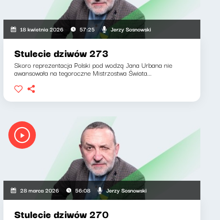
Jerzy Sosnowski
18 kwietnia 2026
57:25
Stulecie dziwów 273
Skoro reprezentacja Polski pod wodzą Jana Urbana nie
awansowała na tegoroczne Mistrzostwa Świata...
Jerzy Sosnowski
28 marca 2026
56:08
Stulecie dziwów 270