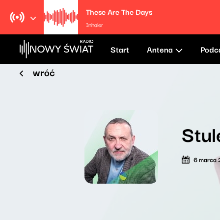
These Are The Days
Inhaler
Start
Antena
Podc
wróć
Stul
6 marca 