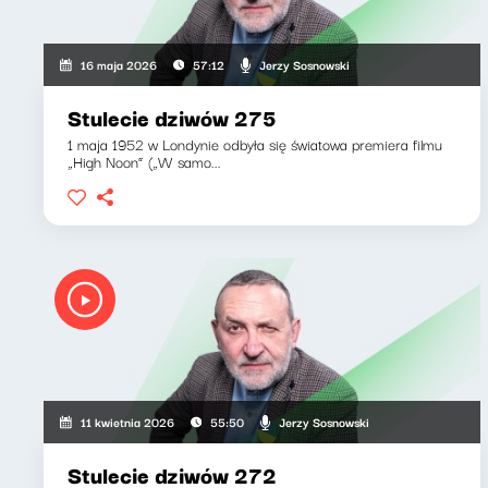
Jerzy Sosnowski
16 maja 2026
57:12
Stulecie dziwów 275
1 maja 1952 w Londynie odbyła się światowa premiera filmu
„High Noon” („W samo...
Jerzy Sosnowski
11 kwietnia 2026
55:50
Stulecie dziwów 272