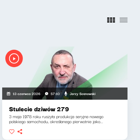
Jerzy Sosnowski
13 czerwca 2026
57:10
Stulecie dziwów 279
3 maja 1978 roku ruszyła produkcja seryjna nowego
polskiego samochodu, określanego pierwotnie jako...