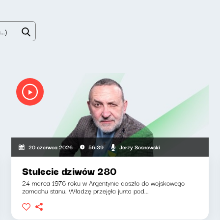
Jerzy Sosnowski
20 czerwca 2026
56:39
Stulecie dziwów 280
24 marca 1976 roku w Argentynie doszło do wojskowego
zamachu stanu. Władzę przejęła junta pod...