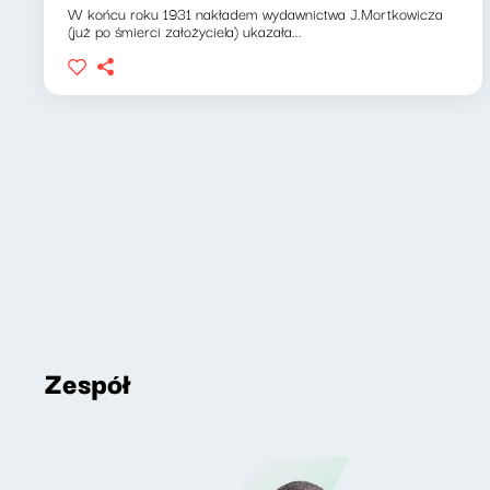
W końcu roku 1931 nakładem wydawnictwa J.Mortkowicza
(już po śmierci założyciela) ukazała...
Zespół