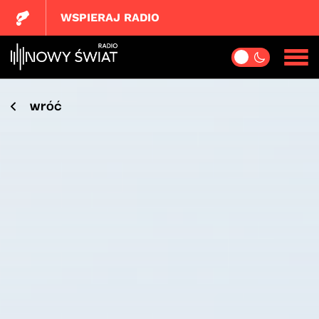
WSPIERAJ RADIO
wróć