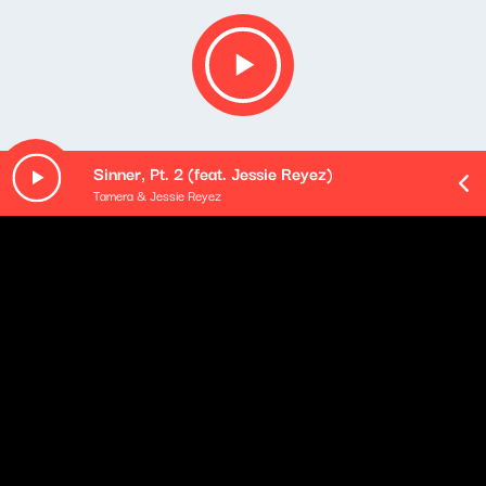
Sinner, Pt. 2 (feat. Jessie Reyez)
Tamera & Jessie Reyez
O odcinku
Playlista audycji:
Little Simz - Two Worlds Apart