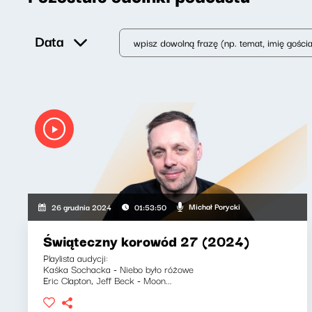
Data
Michał Porycki
26 grudnia 2024
01:53:50
Świąteczny korowód 27 (2024)
Playlista audycji:
Kaśka Sochacka - Niebo było różowe
Eric Clapton, Jeff Beck - Moon...