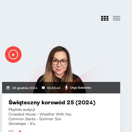
i, Wojciech Malajkat
Olga Bobienko
26 grudnia 2024
01:52:42
Świąteczny korowód 25 (2024)
Playlista audycji:
Crowded House - Weather With You
Common Saints - Summer Sun
Skinshape - It's...