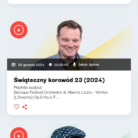
Jakub Jędras
26 grudnia 2024
01:58:58
Świąteczny korowód 23 (2024)
Playlista audycji:
Baroque Festival Orchestra & Alberto Lizzio - Winter
(L'Inverno) Op.8 No.4 F...