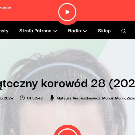
No One Lasts Forever featuring David Cronenberg (feat. David Cronenberg)
asty
Strefa Patrona
Radio
Sklep
ąteczny korowód 28 (202
ia 2024
01:52:42
Mateusz Andruszkiewicz
,
Marcin Mann
,
Zuza