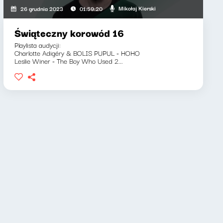
Mikołaj Kierski
26 grudnia 2023
01:59:20
Świąteczny korowód 16
Playlista audycji:
Charlotte Adigéry & BOLIS PUPUL - HOHO
Leslie Winer - The Boy Who Used 2...