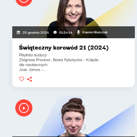
Ksenia Maćczak
25 grudnia 2024
01:54:14
Świąteczny korowód 21 (2024)
Playlista audycji:
Zbigniew Preisner, Beata Rybotycka - Kolęda
dla nieobecnych
Jose James -...