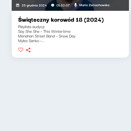
Maria Zamachowska
25 grudnia 2024
01:52:07
Świąteczny korowód 18 (2024)
Playlista audycji:
Say She She - This Wintertime
Menahan Street Band - Snow Day
Myles Sanko -...