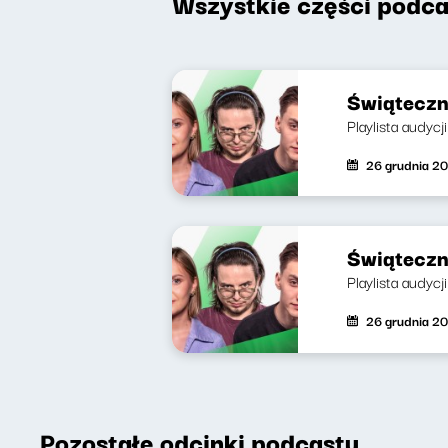
Wszystkie części podca
Świąteczn
Playlista audycj
26 grudnia 2
Świąteczn
Playlista audycj
26 grudnia 2
Pozostałe odcinki podcastu