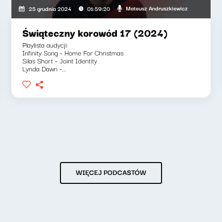
Mateusz Andruszkiewicz
25 grudnia 2024
01:59:20
Świąteczny korowód 17 (2024)
Playlista audycji:
Infinity Song - Home For Christmas
Silas Short - Joint Identity
Lynda Dawn -...
WIĘCEJ PODCASTÓW