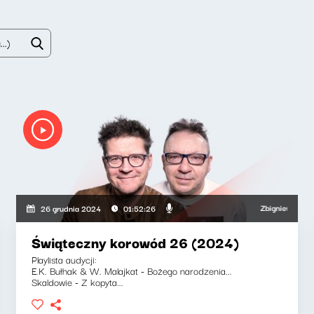
Zbigniew Zamachowsk
26 grudnia 2024
01:52:26
Świąteczny korowód 26 (2024)
Playlista audycji:
E.K. Bułhak & W. Malajkat - Bożego narodzenia...
Skaldowie - Z kopyta...