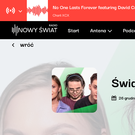
Charli XCX
Start
Antena
Podc
wróć
Świ
26 grudn