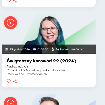
Agnieszka Lipka-Barnett
25 grudnia 2024
01:53:56
Świąteczny korowód 22 (2024)
Playlista audycji:
Carla Bruni & Michel Legrand - Jolis sapins
Roch Voisine - Promenade en...