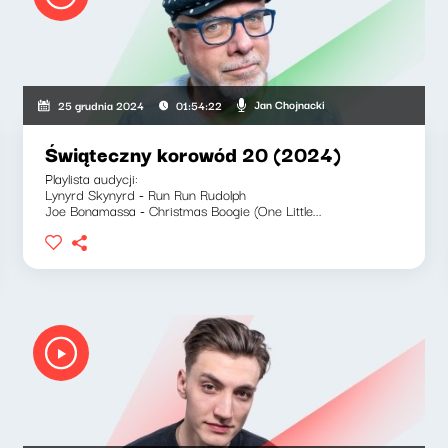
Jan Chojnacki
25 grudnia 2024
01:54:22
Świąteczny korowód 20 (2024)
Playlista audycji:
Lynyrd Skynyrd - Run Run Rudolph
Joe Bonamassa - Christmas Boogie (One Little...