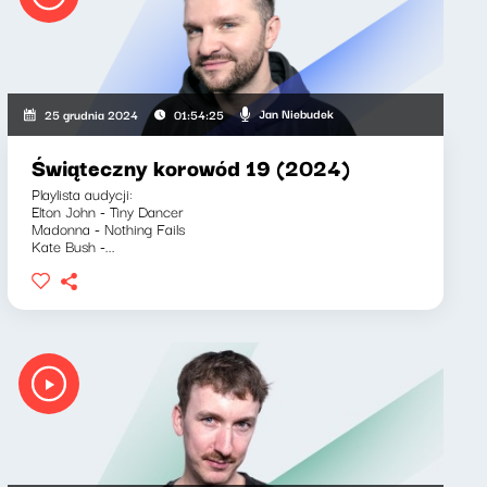
Jan Niebudek
25 grudnia 2024
01:54:25
Świąteczny korowód 19 (2024)
Playlista audycji:
Elton John - Tiny Dancer
Madonna - Nothing Fails
Kate Bush -...