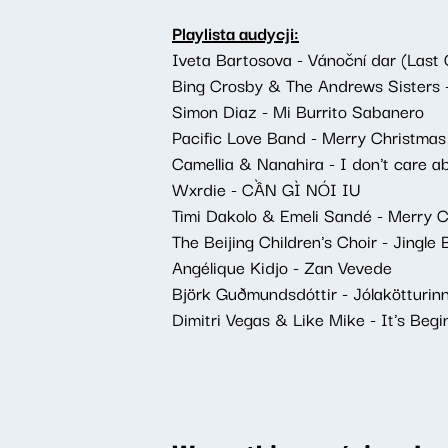
Playlista audycji:
Iveta Bartosova - Vánoční dar (Last
Bing Crosby & The Andrews Sisters 
Simon Diaz - Mi Burrito Sabanero
Pacific Love Band - Merry Christma
Camellia & Nanahira - I don't care 
Wxrdie - CẦN GÌ NÓI IU
Timi Dakolo & Emeli Sandé - Merry C
The Beijing Children's Choir - Jingle 
Angélique Kidjo - Zan Vevede
Björk Guðmundsdóttir - Jólakötturin
Dimitri Vegas & Like Mike - It's Beg