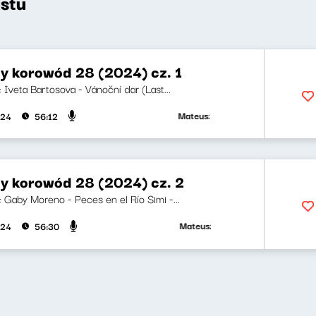
stu
y korowód 28 (2024) cz. 1
i: Iveta Bartosova - Vánoční dar (Last...
Mateusz Andruszkiewicz, Marcin Mann,
024
56:12
y korowód 28 (2024) cz. 2
i: Gaby Moreno - Peces en el Río Simi -...
Mateusz Andruszkiewicz, Marcin Mann,
024
56:30