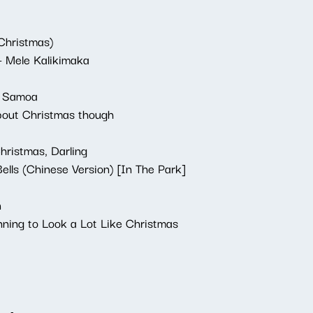
 Christmas)
- Mele Kalikimaka
s Samoa
about Christmas though
hristmas, Darling
Bells (Chinese Version) [In The Park]
n
inning to Look a Lot Like Christmas