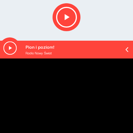
Pion i poziom!
Radio Nowy Świat
O odcinku
Playlista audycji:
Buba Espinho - Ao Teu Ouvido (feat. Bárbara Tinoco)