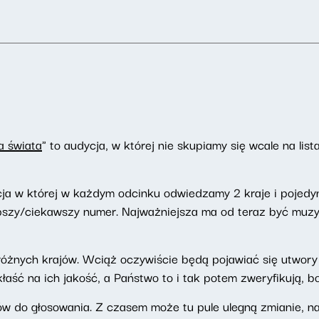
a świata
" to audycja, w której nie skupiamy się wcale na lis
ja w której w każdym odcinku odwiedzamy 2 kraje i pojedy
pszy/ciekawszy numer. Najważniejsza ma od teraz być muzyka
z różnych krajów. Wciąż oczywiście będą pojawiać się utwo
kłaść na ich jakość, a Państwo to i tak potem zweryfikują, 
rów do głosowania. Z czasem może tu pule ulegną zmianie, n