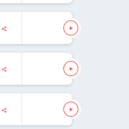
a lista świata 271
da lista świata 270
uzanna Iłenda
da lista świata 269
łenda