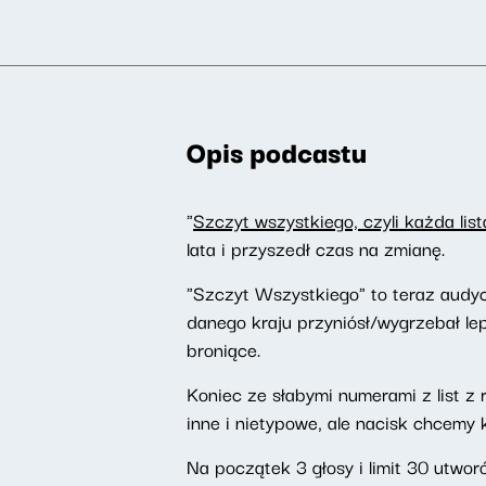
Opis podcastu
"
Szczyt wszystkiego, czyli każda list
lata i przyszedł czas na zmianę.
"Szczyt Wszystkiego" to teraz audyc
danego kraju przyniósł/wygrzebał le
broniące.
Koniec ze słabymi numerami z list 
inne i nietypowe, ale nacisk chcemy 
Na początek 3 głosy i limit 30 utwo