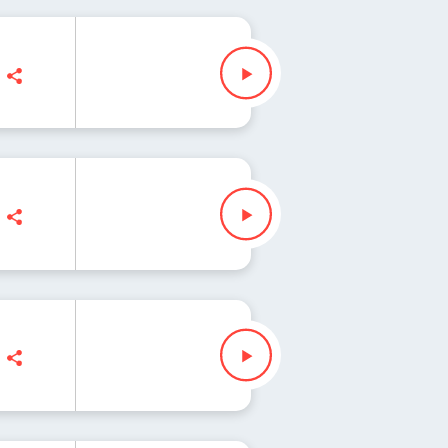
da lista świata 268
da lista świata 267
da lista świata 266
n, Zuzanna Iłenda