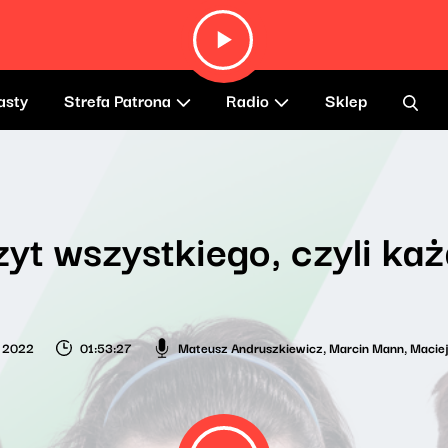
asty
Strefa Patrona
Radio
Sklep
yt wszystkiego, czyli każ
a 2022
01:53:27
Mateusz Andruszkiewicz
,
Marcin Mann
,
Macie