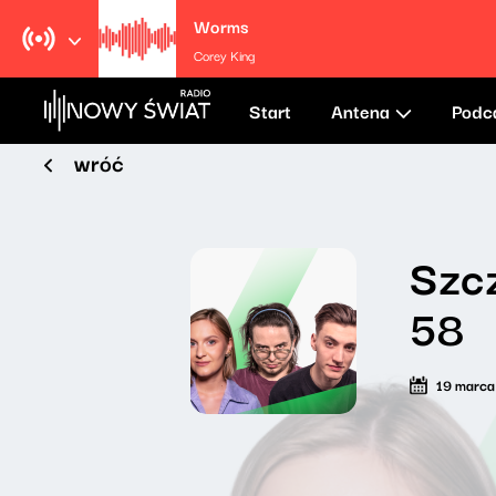
Worms
Corey King
Start
Antena
Podc
wróć
Szcz
58
19 marc