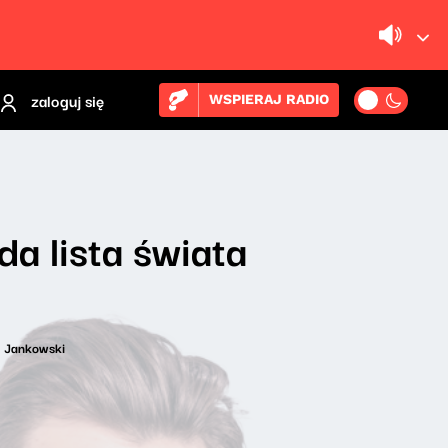
zaloguj się
WSPIERAJ RADIO
da lista świata
j Jankowski