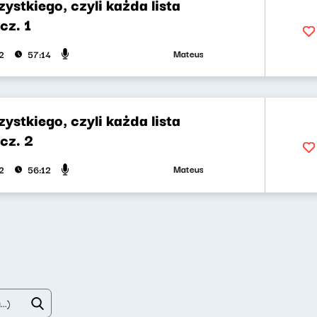
ystkiego, czyli każda lista
cz. 1
Mateusz Andruszkiewicz, Marcin Mann,
2
57:14
ystkiego, czyli każda lista
cz. 2
Mateusz Andruszkiewicz, Marcin Mann,
2
56:12