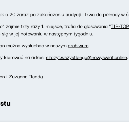
k o 20 zaraz po zakończeniu audycji i trwa do północy w ś
 zajmie trzy razy 1. miejsce, trafia do głosowania "
TIP-TOP
 się w jej notowaniu w następnym tygodniu.
wań można wysłuchać w naszym
archiwum
.
my kierować na adres:
szczyt.wszystkiego@nowyswiat.online
.
nn i Zuzanna Iłenda
stu