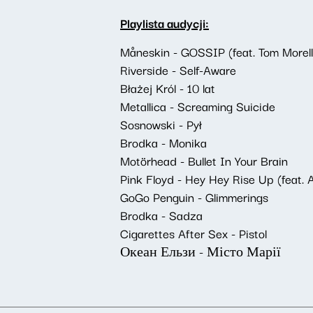
Playlista audycji:
Måneskin - GOSSIP (feat. Tom Morell
Riverside - Self-Aware
Błażej Król - 10 lat
Metallica - Screaming Suicide
Sosnowski - Pył
Brodka - Monika
Motörhead - Bullet In Your Brain
Pink Floyd - Hey Hey Rise Up (feat.
GoGo Penguin - Glimmerings
Brodka - Sadza
Cigarettes After Sex - Pistol
Океан Ельзи - Місто Марії