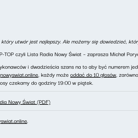
 który utwór jest najlepszy. Ale możemy się dowiedzieć, który
P-TOP czyli Lista Radia Nowy Świat – zaprasza Michał Pory
konawców i dwadzieścia szans na to aby być numerem jede
e
nowyswiat.online
, każdy może
oddać do 10 głosów
, zarówn
głosy czekamy do godziny 19:00 w piątek.
adia Nowy Świat (PDF)
swiat.online
.