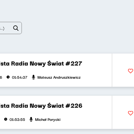
ista Radia Nowy Świat #227
Mateusz Andruszkiewicz
26
01:54:37
ista Radia Nowy Świat #226
Michał Porycki
01:53:55