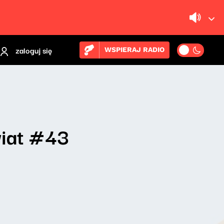
zaloguj się
WSPIERAJ RADIO
wiat #43