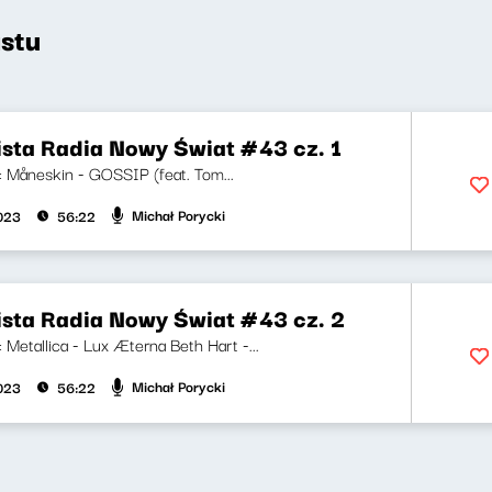
stu
ista Radia Nowy Świat #43 cz. 1
i: Måneskin - GOSSIP (feat. Tom...
Michał Porycki
2023
56:22
ista Radia Nowy Świat #43 cz. 2
i: Metallica - Lux Æterna Beth Hart -...
Michał Porycki
2023
56:22