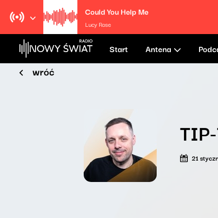
Could You Help Me
Lucy Rose
Start
Antena
Podc
wróć
TIP
21 stycz