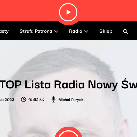
asty
Strefa Patrona
Radio
Sklep
-TOP Lista Radia Nowy Ś
nia 2023
01:52:44
Michał Porycki