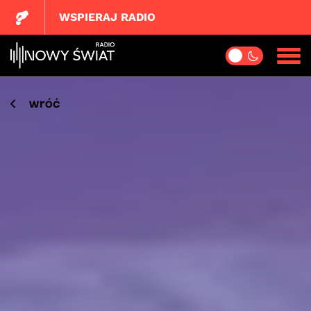
WSPIERAJ RADIO
wróć