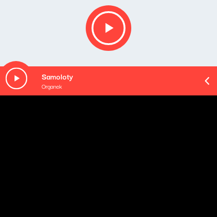
Samoloty
Organek
O odcinku
Po kilkudziesięciu audycjach "Nie tylko hip-hop"
przyszła pora na poszerzenie horyzontów. Zbadanie