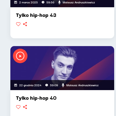
Mateusz Andruszkiewicz
2 marca 2025
59:56
Tylko hip-hop 43
Mateusz Andruszkiewicz
22 grudnia 2024
59:09
Tylko hip-hop 40