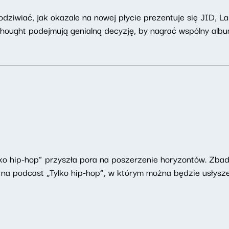
ziwiać, jak okazale na nowej płycie prezentuje się JID, La
 Thought podejmują genialną decyzję, by nagrać wspólny albu
ylko hip-hop” przyszła pora na poszerzenie horyzontów. Zb
na podcast „Tylko hip-hop”, w którym można będzie usłyszeć 