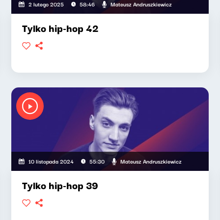
Mateusz Andruszkiewicz
2 lutego 2025
58:46
Tylko hip-hop 42
Mateusz Andruszkiewicz
10 listopada 2024
55:30
Tylko hip-hop 39