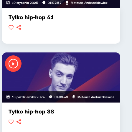
Mateusz Andruszkiewicz
19 stycznia 2025
01:04:54
Tylko hip-hop 41
Mateusz Andruszkiewicz
13 października 2024
01:03:43
Tylko hip-hop 38