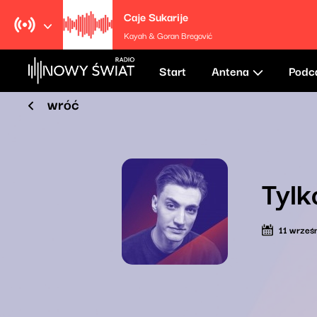
Caje Sukarije
Kayah & Goran Bregović
Start
Antena
Podc
wróć
Tylk
11 wrześ