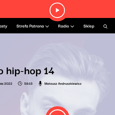
asty
Strefa Patrona
Radio
Sklep
o hip-hop 14
nia 2022
58:15
Mateusz Andruszkiewicz