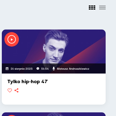
Mateusz Andruszkiewicz
31 sierpnia 2025
51:54
Tylko hip-hop 47