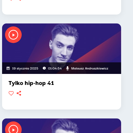
Mateusz Andruszkiewicz
19 stycznia 2025
01:04:54
Tylko hip-hop 41