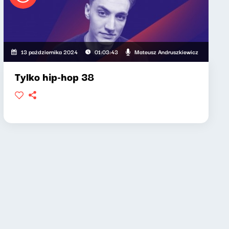
Mateusz Andruszkiewicz
13 października 2024
01:03:43
Tylko hip-hop 38