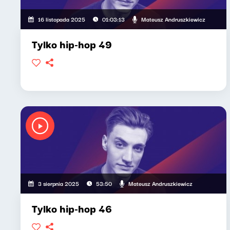
Mateusz Andruszkiewicz
16 listopada 2025
01:03:13
Tylko hip-hop 49
Mateusz Andruszkiewicz
3 sierpnia 2025
53:50
Tylko hip-hop 46