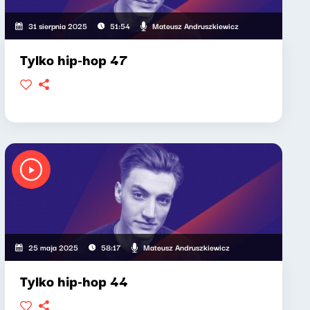
Mateusz Andruszkiewicz
31 sierpnia 2025
51:54
Tylko hip-hop 47
Mateusz Andruszkiewicz
25 maja 2025
58:17
Tylko hip-hop 44