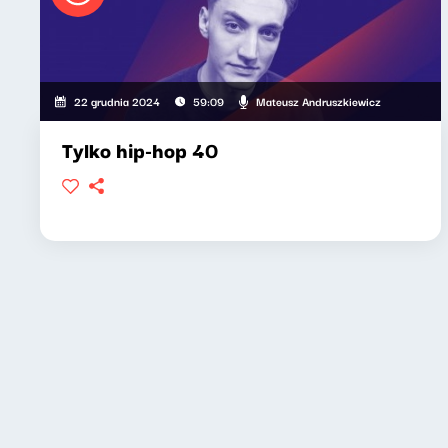
Mateusz Andruszkiewicz
22 grudnia 2024
59:09
Tylko hip-hop 40