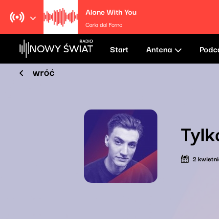
Alone With You
Carla dal Forno
Start
Antena
Podc
wróć
Tylk
2 kwietn