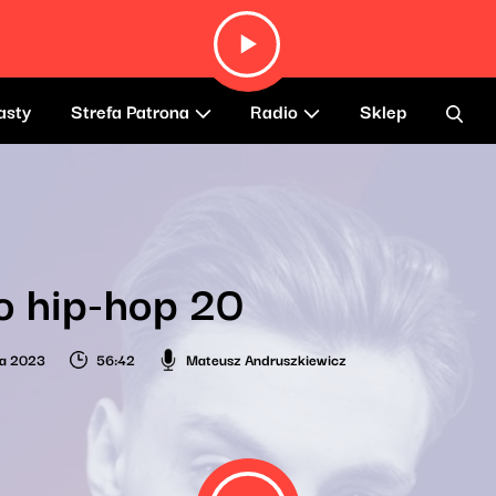
asty
Strefa Patrona
Radio
Sklep
o hip-hop 20
ia 2023
56:42
Mateusz Andruszkiewicz