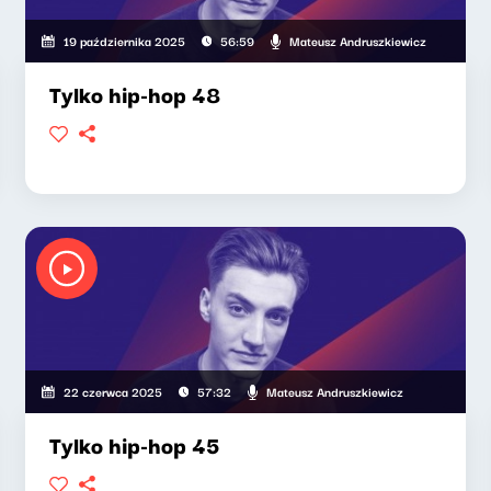
Mateusz Andruszkiewicz
19 października 2025
56:59
Tylko hip-hop 48
Mateusz Andruszkiewicz
22 czerwca 2025
57:32
Tylko hip-hop 45