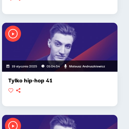
Mateusz Andruszkiewicz
19 stycznia 2025
01:04:54
Tylko hip-hop 41