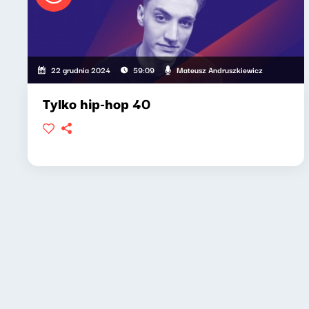
Mateusz Andruszkiewicz
22 grudnia 2024
59:09
Tylko hip-hop 40