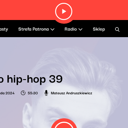
asty
Strefa Patrona
Radio
Sklep
o hip-hop 39
pada 2024
55:30
Mateusz Andruszkiewicz