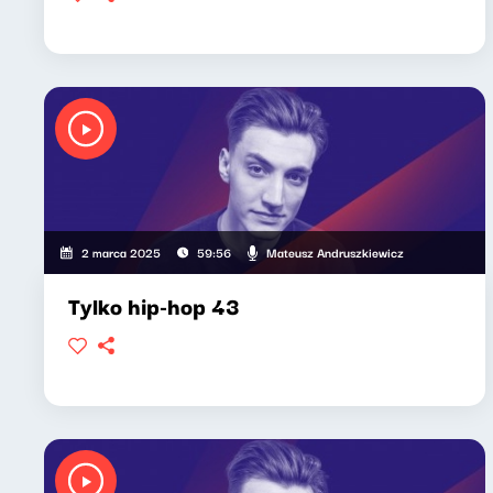
Mateusz Andruszkiewicz
2 marca 2025
59:56
Tylko hip-hop 43