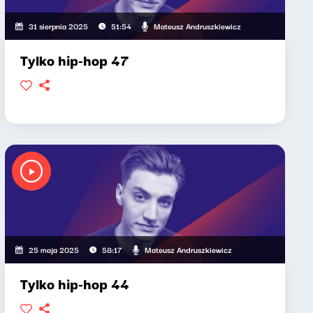
Mateusz Andruszkiewicz
31 sierpnia 2025
51:54
Tylko hip-hop 47
Mateusz Andruszkiewicz
25 maja 2025
58:17
Tylko hip-hop 44