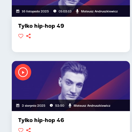
Mateusz Andruszkiewicz
16 listopada 2025
01:03:13
Tylko hip-hop 49
Mateusz Andruszkiewicz
3 sierpnia 2025
53:50
Tylko hip-hop 46