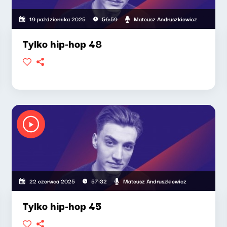
Mateusz Andruszkiewicz
19 października 2025
56:59
Tylko hip-hop 48
Mateusz Andruszkiewicz
22 czerwca 2025
57:32
Tylko hip-hop 45