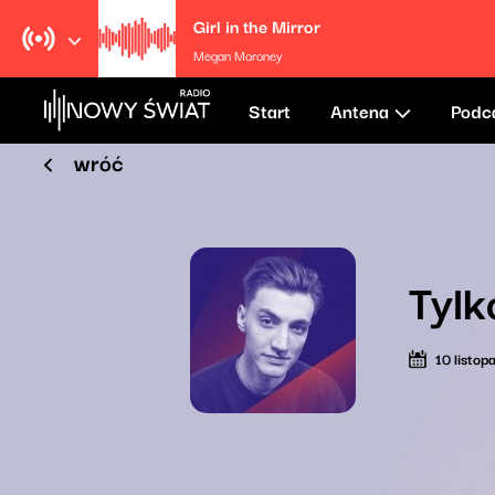
Girl in the Mirror
Megan Moroney
Start
Antena
Podc
wróć
Tylk
10 listo