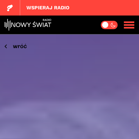
WSPIERAJ RADIO
wróć