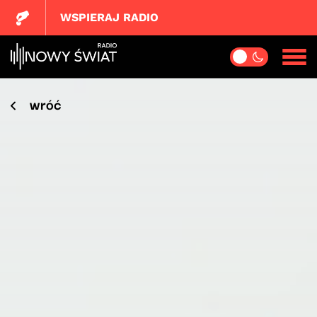
WSPIERAJ RADIO
wróć