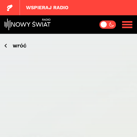
WSPIERAJ RADIO
wróć