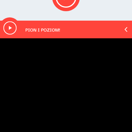
PION I POZIOM!
O odcinku
Playlista audycji:
Franz Ferdinand - Curious
Kate Bush - The Big Sky
Joss Stone - All The King's Horses