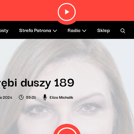
asty
Strefa Patrona
Radio
Sklep
ębi duszy 189
ia 2024
55:21
Eliza Michalik