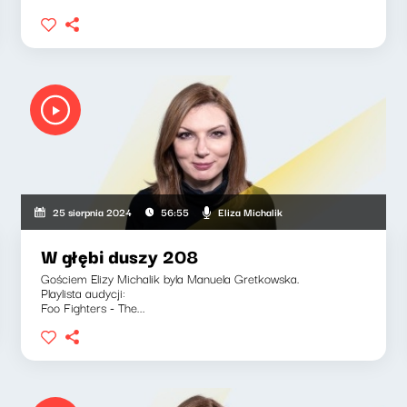
Eliza Michalik
25 sierpnia 2024
56:55
W głębi duszy 208
Gościem Elizy Michalik byla Manuela Gretkowska.
Playlista audycji:
Foo Fighters - The...