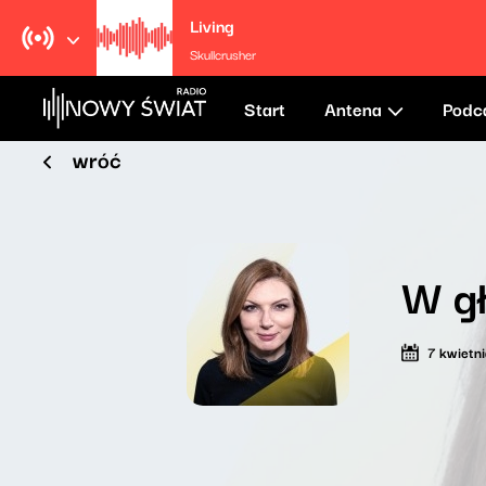
Living
Skullcrusher
Start
Antena
Podc
wróć
W gł
7 kwietn