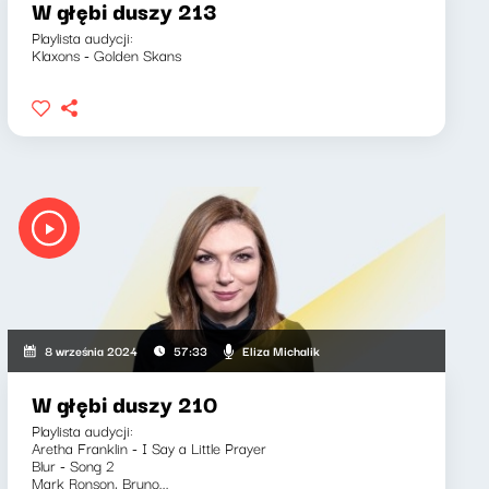
W głębi duszy 213
Playlista audycji:
Klaxons - Golden Skans
Eliza Michalik
8 września 2024
57:33
W głębi duszy 210
Playlista audycji:
Aretha Franklin - I Say a Little Prayer
Blur - Song 2
Mark Ronson, Bruno...