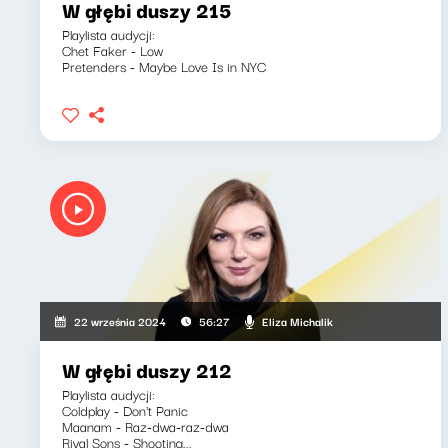
W głębi duszy 215
Playlista audycji:
Chet Faker - Low
Pretenders - Maybe Love Is in NYC
Eliza Michalik
22 września 2024
56:27
W głębi duszy 212
Playlista audycji:
Coldplay - Don't Panic
Maanam - Raz-dwa-raz-dwa
Rival Sons - Shooting...