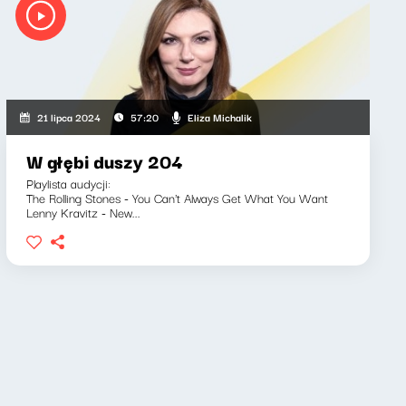
Eliza Michalik
21 lipca 2024
57:20
W głębi duszy 204
Playlista audycji:
The Rolling Stones - You Can't Always Get What You Want
Lenny Kravitz - New...