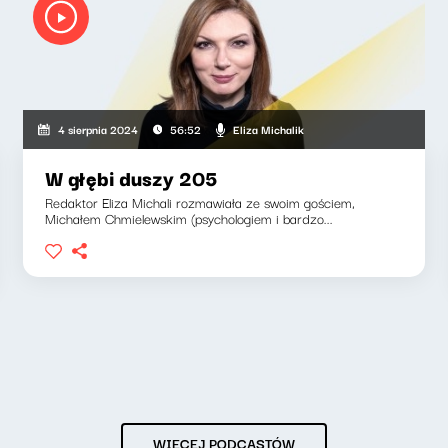
Eliza Michalik
4 sierpnia 2024
56:52
W głębi duszy 205
Redaktor Eliza Michali rozmawiała ze swoim gościem,
Michałem Chmielewskim (psychologiem i bardzo...
WIĘCEJ PODCASTÓW