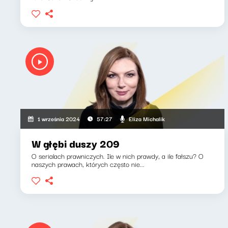
Eliza Michalik
1 września 2024
57:27
W głębi duszy 209
O serialach prawniczych. Ile w nich prawdy, a ile fałszu? O
naszych prawach, których często nie...