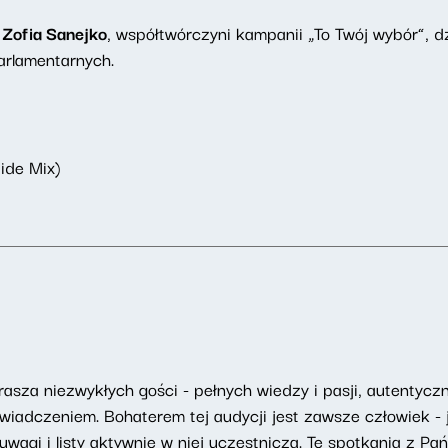
Zofia Sanejko
, współtwórczyni kampanii „To Twój wybór”, d
arlamentarnych.
Side Mix)
asza niezwykłych gości - pełnych wiedzy i pasji, autentyczny
adczeniem. Bohaterem tej audycji jest zawsze człowiek - j
uwagi i listy aktywnie w niej uczestniczą. Te spotkania z Pa