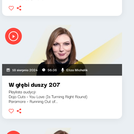
Eliza Michalik
18 sierpnia 2024
56:36
W głębi duszy 207
Playlista audycji:
Dojo Cuts - You Love (Is Turning Right Round)
Paramore - Running Out of...