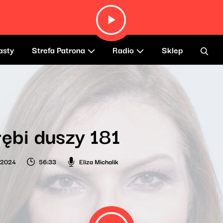
asty
Strefa Patrona
Radio
Sklep
ębi duszy 181
o 2024
56:33
Eliza Michalik