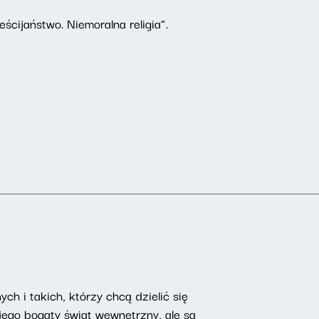
ścijaństwo. Niemoralna religia”.
ch i takich, którzy chcą dzielić się
ego bogaty świat wewnętrzny, ale są