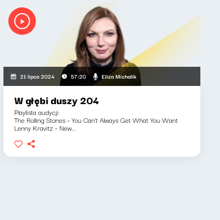
Eliza Michalik
21 lipca 2024
57:20
W głębi duszy 204
Playlista audycji:
The Rolling Stones - You Can't Always Get What You Want
Lenny Kravitz - New...