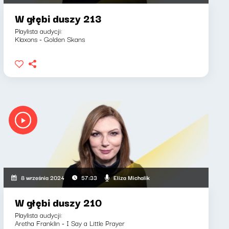
W głębi duszy 213
Playlista audycji:
Klaxons - Golden Skans
Eliza Michalik
8 września 2024
57:33
W głębi duszy 210
Playlista audycji:
Aretha Franklin - I Say a Little Prayer