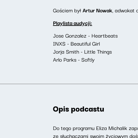
Gościem był
Artur Nowak
, adwokat o
Playlista audycji:
Jose Gonzalez - Heartbeats
INXS - Beautiful Girl
Jorja Smith - Little Things
Arlo Parks - Softly
Opis podcastu
Do tego programu Eliza Michalik zapr
ze słuchaczami swoim życiowym doświ