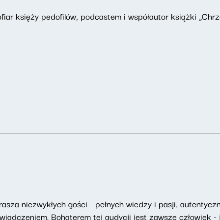
fiar księży pedofilów, podcastem i współautor książki „Chrze
asza niezwykłych gości - pełnych wiedzy i pasji, autentyczny
adczeniem. Bohaterem tej audycji jest zawsze człowiek - j