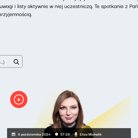
uwagi i listy aktywnie w niej uczestniczą. Te spotkania z Pa
przyjemnością.
Eliza Michalik
6 października 2024
57:26