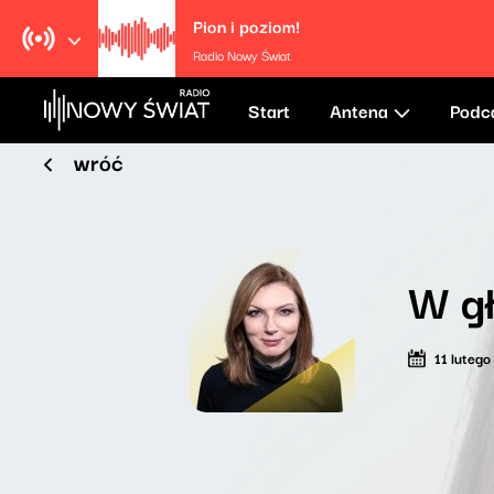
Pion i poziom!
Radio Nowy Świat
Start
Antena
Podc
wróć
W gł
11 luteg