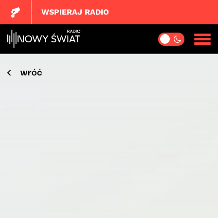
WSPIERAJ RADIO
wróć