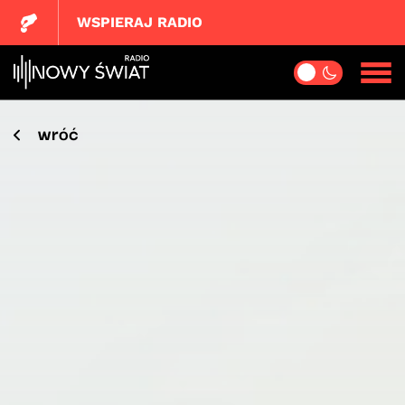
WSPIERAJ RADIO
wróć