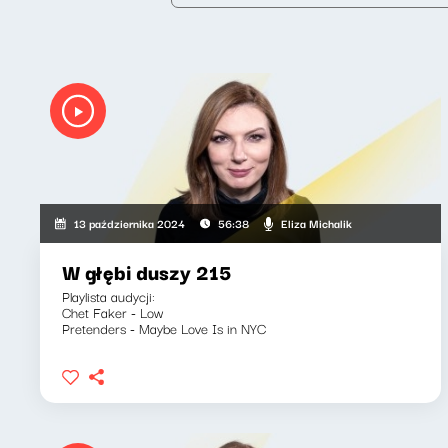
Eliza Michalik
13 października 2024
56:38
W głębi duszy 215
Playlista audycji:
Chet Faker - Low
Pretenders - Maybe Love Is in NYC