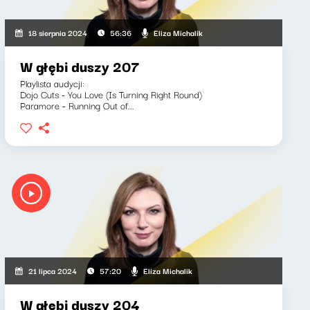
Eliza Michalik
18 sierpnia 2024
56:36
W głębi duszy 207
Playlista audycji:
Dojo Cuts - You Love (Is Turning Right Round)
Paramore - Running Out of...
Eliza Michalik
21 lipca 2024
57:20
W głębi duszy 204