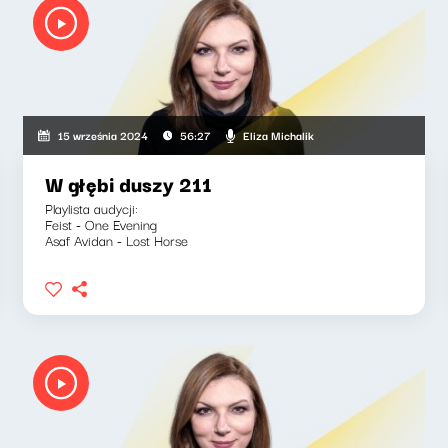
Eliza Michalik
15 września 2024
56:27
W głębi duszy 211
Playlista audycji:
Feist - One Evening
Asaf Avidan - Lost Horse