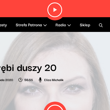
asty
Strefa Patrona
Radio
Sklep
ębi duszy 20
pada 2020
56:55
Eliza Michalik