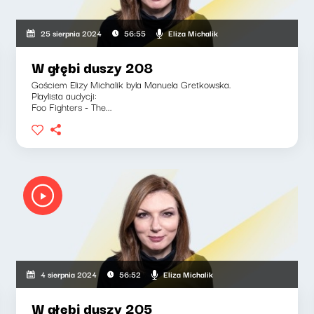
Eliza Michalik
25 sierpnia 2024
56:55
W głębi duszy 208
Gościem Elizy Michalik byla Manuela Gretkowska.
Playlista audycji:
Foo Fighters - The...
Eliza Michalik
4 sierpnia 2024
56:52
W głębi duszy 205