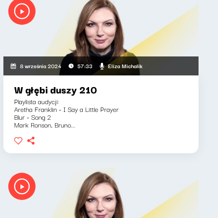
Eliza Michalik
8 września 2024
57:33
W głębi duszy 210
Playlista audycji:
Aretha Franklin - I Say a Little Prayer
Blur - Song 2
Mark Ronson, Bruno...