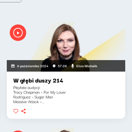
Eliza Michalik
6 października 2024
57:26
W głębi duszy 214
Playlista audycji:
Tracy Chapman - For My Lover
Rodriguez - Sugar Man
Massive Attack -...