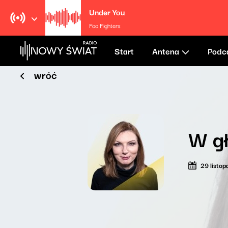
Under You
Foo Fighters
Start
Antena
Podc
wróć
W gł
29 listo