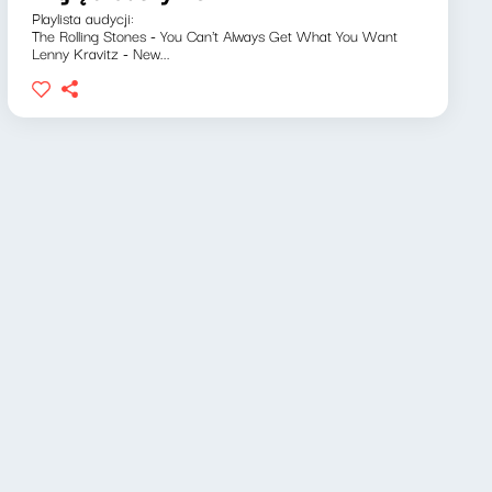
Playlista audycji:
The Rolling Stones - You Can't Always Get What You Want
Lenny Kravitz - New...