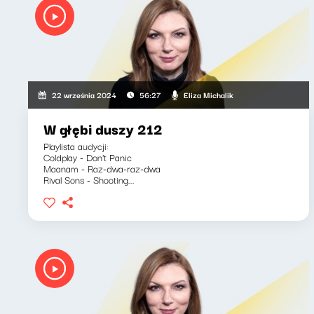
Eliza Michalik
22 września 2024
56:27
W głębi duszy 212
Playlista audycji:
Coldplay - Don't Panic
Maanam - Raz-dwa-raz-dwa
Rival Sons - Shooting...