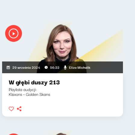
Eliza Michalik
29 września 2024
56:33
W głębi duszy 213
Playlista audycji:
Klaxons - Golden Skans