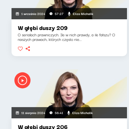
Eliza Michalik
1 września 2024
57:27
W głębi duszy 209
O serialach prawniczych. Ile w nich prawdy, a ile fałszu? O
naszych prawach, których często nie...
Eliza Michalik
11 sierpnia 2024
56:41
W głębi duszy 206