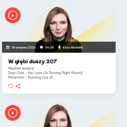
Eliza Michalik
18 sierpnia 2024
56:36
W głębi duszy 207
Playlista audycji:
Dojo Cuts - You Love (Is Turning Right Round)
Paramore - Running Out of...