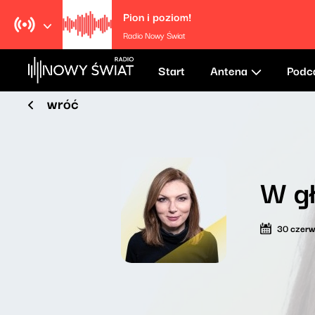
Pion i poziom!
Radio Nowy Świat
Start
Antena
Podc
wróć
W gł
30 czer