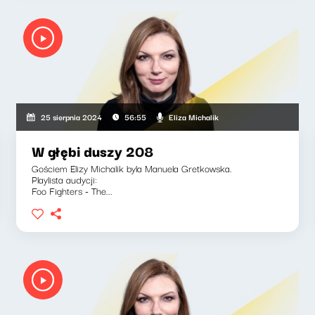
Eliza Michalik
25 sierpnia 2024
56:55
W głębi duszy 208
Gościem Elizy Michalik byla Manuela Gretkowska.
Playlista audycji:
Foo Fighters - The...