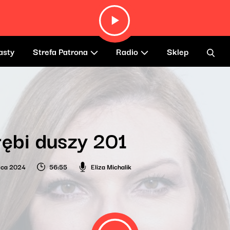
asty
Strefa Patrona
Radio
Sklep
ębi duszy 201
wca 2024
56:55
Eliza Michalik