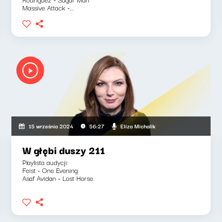
Massive Attack -...
Eliza Michalik
15 września 2024
56:27
W głębi duszy 211
Playlista audycji:
Feist - One Evening
Asaf Avidan - Lost Horse