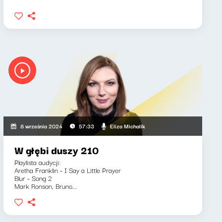
Eliza Michalik
8 września 2024
57:33
W głębi duszy 210
Playlista audycji:
Aretha Franklin - I Say a Little Prayer
Blur - Song 2
Mark Ronson, Bruno...