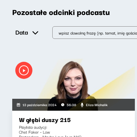
Pozostałe odcinki podcastu
Data
Eliza Michalik
13 października 2024
56:38
W głębi duszy 215
Playlista audycji:
Chet Faker - Low
Pretenders - Maybe Love Is in NYC