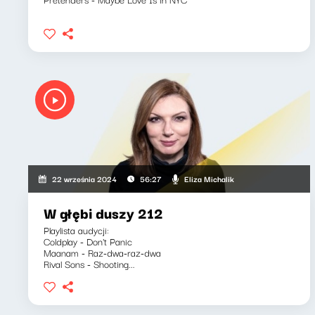
Eliza Michalik
22 września 2024
56:27
W głębi duszy 212
Playlista audycji:
Coldplay - Don't Panic
Maanam - Raz-dwa-raz-dwa
Rival Sons - Shooting...