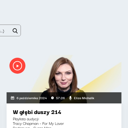
Eliza Michalik
6 października 2024
57:26
W głębi duszy 214
Playlista audycji:
Tracy Chapman - For My Lover
Rodriguez - Sugar Man