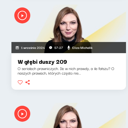
Eliza Michalik
1 września 2024
57:27
W głębi duszy 209
O serialach prawniczych. Ile w nich prawdy, a ile fałszu? O
naszych prawach, których często nie...