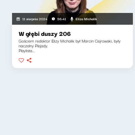
Eliza Michalik
11 sierpnia 2024
56:41
W głębi duszy 206
Gościem redaktor Elizy Michalik był Marcin Cejrowski, były
naczelny Plejady.
Playlista...