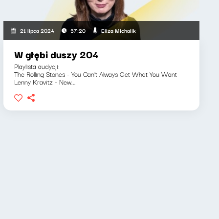
Eliza Michalik
21 lipca 2024
57:20
W głębi duszy 204
Playlista audycji:
The Rolling Stones - You Can't Always Get What You Want
Lenny Kravitz - New...