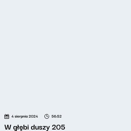
4 sierpnia 2024
56:52
W głębi duszy 205