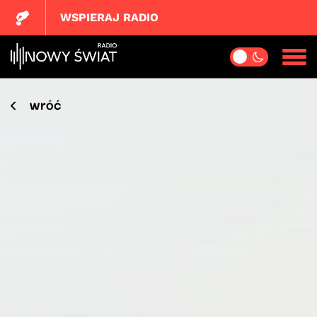
WSPIERAJ RADIO
wróć