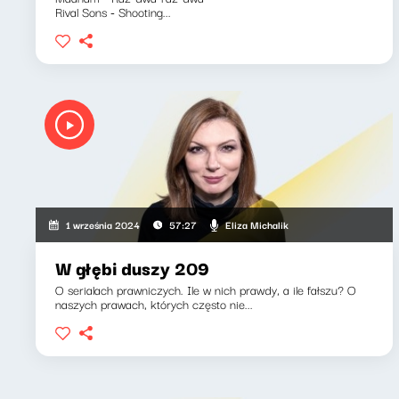
Rival Sons - Shooting...
Eliza Michalik
1 września 2024
57:27
W głębi duszy 209
O serialach prawniczych. Ile w nich prawdy, a ile fałszu? O
naszych prawach, których często nie...