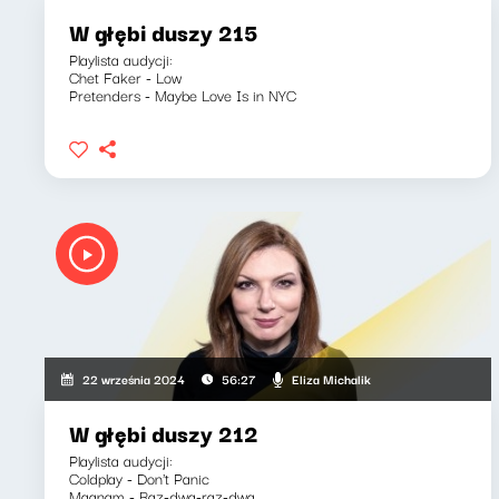
W głębi duszy 215
Playlista audycji:
Chet Faker - Low
Pretenders - Maybe Love Is in NYC
Eliza Michalik
22 września 2024
56:27
W głębi duszy 212
Playlista audycji:
Coldplay - Don't Panic
Maanam - Raz-dwa-raz-dwa