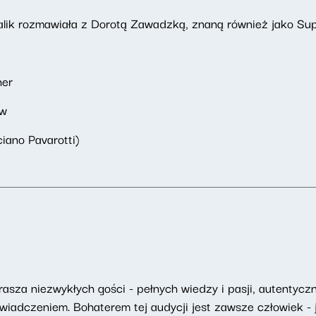
halik rozmawiała z Dorotą Zawadzką, znaną również jako Sup
her
ow
ciano Pavarotti)
asza niezwykłych gości - pełnych wiedzy i pasji, autentyczny
adczeniem. Bohaterem tej audycji jest zawsze człowiek - j