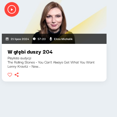
Eliza Michalik
21 lipca 2024
57:20
W głębi duszy 204
Playlista audycji:
The Rolling Stones - You Can't Always Get What You Want
Lenny Kravitz - New...