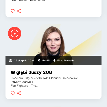
Eliza Michalik
25 sierpnia 2024
56:55
W głębi duszy 208
Gościem Elizy Michalik byla Manuela Gretkowska.
Playlista audycji:
Foo Fighters - The...