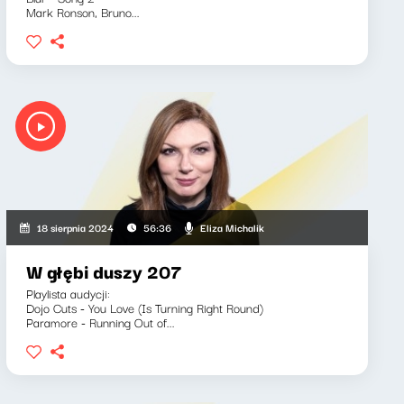
Mark Ronson, Bruno...
Eliza Michalik
18 sierpnia 2024
56:36
W głębi duszy 207
Playlista audycji:
Dojo Cuts - You Love (Is Turning Right Round)
Paramore - Running Out of...