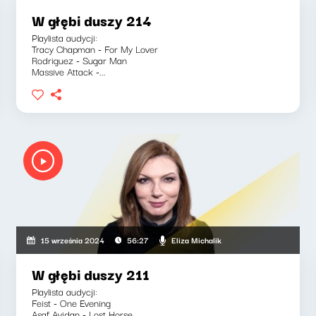
W głębi duszy 214
Playlista audycji:
Tracy Chapman - For My Lover
Rodriguez - Sugar Man
Massive Attack -...
Eliza Michalik
15 września 2024
56:27
W głębi duszy 211
Playlista audycji:
Feist - One Evening
Asaf Avidan - Lost Horse