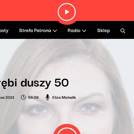
asty
Strefa Patrona
Radio
Sklep
ębi duszy 50
wca 2021
56:39
Eliza Michalik