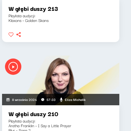
W głębi duszy 213
Playlista audycji:
Klaxons - Golden Skans
Eliza Michalik
8 września 2024
57:33
W głębi duszy 210
Playlista audycji:
Aretha Franklin - I Say a Little Prayer
Blur - Song 2