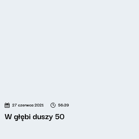
27 czerwca 2021
56:39
W głębi duszy 50