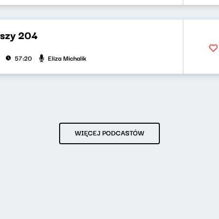
uszy 204
Eliza Michalik
57:20
WIĘCEJ PODCASTÓW