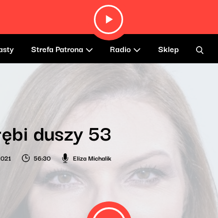
asty
Strefa Patrona
Radio
Sklep
ębi duszy 53
2021
56:30
Eliza Michalik