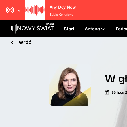
Any Day Now
Eddie Kendricks
Start
Antena
Podc
wróć
W gł
18 lipca 