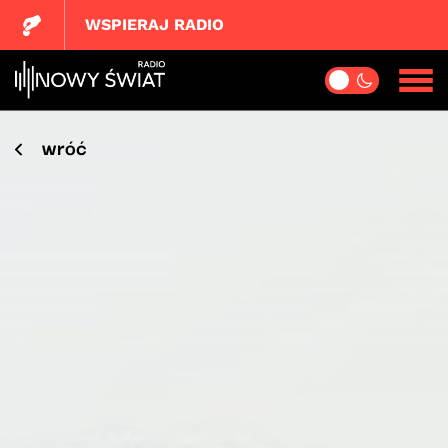
WSPIERAJ RADIO
wróć