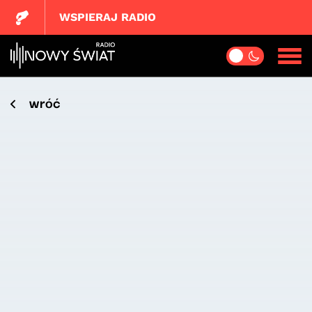
WSPIERAJ RADIO
wróć