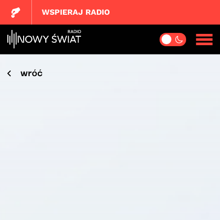
WSPIERAJ RADIO
wróć