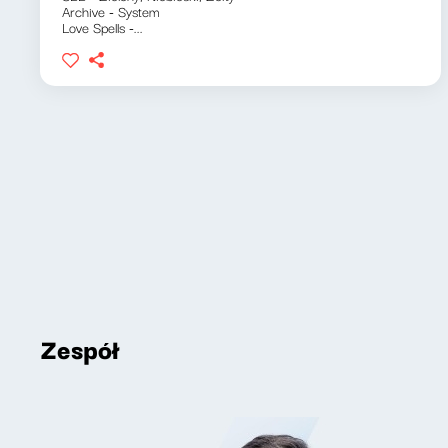
Archive - System
Love Spells -...
Zespół