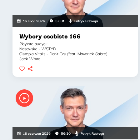
Patryk Rabiega
16 lipca 2026
57:01
Wybory osobiste 166
Playlista audycji:
Nosowska - WSTYD
Olympia Vitalis - Don't Cry (feat. Maverick Sabre)
Jack White...
Patryk Rabiega
18 czerwca 2026
56:30