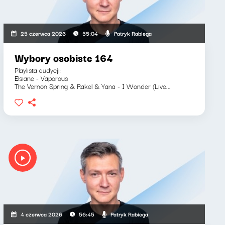
Patryk Rabiega
25 czerwca 2026
55:04
Wybory osobiste 164
Playlista audycji:
Elsiane - Vaporous
The Vernon Spring & Rakel & Yana - I Wonder (Live...
Patryk Rabiega
4 czerwca 2026
56:45