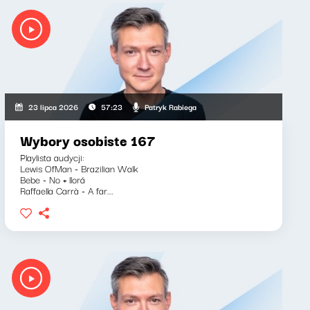
Patryk Rabiega
23 lipca 2026
57:23
Wybory osobiste 167
Playlista audycji:
Lewis OfMan - Brazilian Walk
Bebe - No + llorá
Raffaella Carrà - A far...