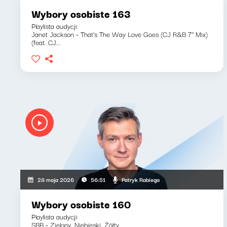
Wybory osobiste 163
Playlista audycji:
Janet Jackson - That's The Way Love Goes (CJ R&B 7'' Mix)
(feat. CJ...
Patryk Rabiega
28 maja 2026
56:51
Wybory osobiste 160
Playlista audycji:
SBB - Zielony, Niebieski, Żółty