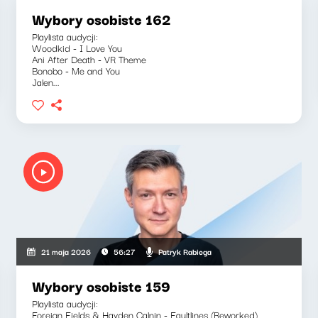
Wybory osobiste 162
Playlista audycji:
Woodkid - I Love You
Ani After Death - VR Theme
Bonobo - Me and You
Jalen...
Patryk Rabiega
21 maja 2026
56:27
Wybory osobiste 159
Playlista audycji:
Foreign Fields & Hayden Calnin - Faultlines (Reworked)