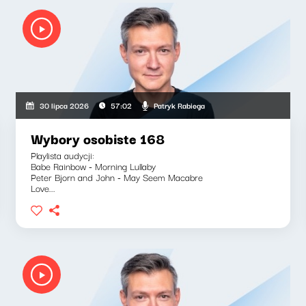
Patryk Rabiega
30 lipca 2026
57:02
Wybory osobiste 168
Playlista audycji:
Babe Rainbow - Morning Lullaby
Peter Bjorn and John - May Seem Macabre
Love...