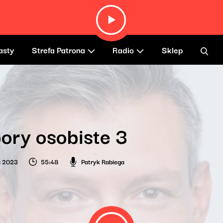
asty
Strefa Patrona
Radio
Sklep
ory osobiste 3
a 2023
55:48
Patryk Rabiega