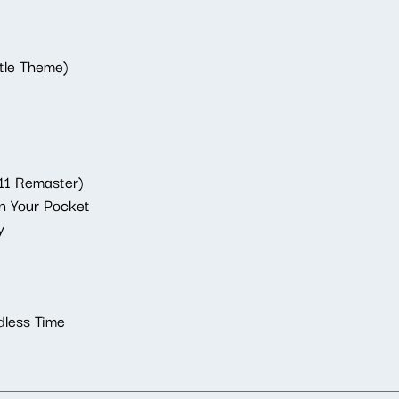
itle Theme)
11 Remaster)
In Your Pocket
y
dless Time