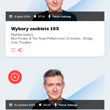
Patryk Rabiega
9 lipca 2026
57:11
Wybory osobiste 165
Playlista audycji:
Elvis Presley & The Royal Philharmonic Orchestra - Bridge
Over Troubled...
Patryk Rabiega
11 czerwca 2026
56:20