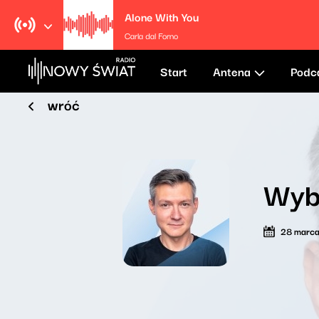
Alone With You
Carla dal Forno
Start
Antena
Podc
wróć
Wyb
28 marc