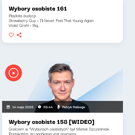
Wybory osobiste 161
Playlista audycji:
Strawberry Guy - I'll Never Feel That Young Again
Violet Grohl - Big...
Patryk Rabiega
14 maja 2026
56:44
Wybory osobiste 158 [WIDEO]
Gościem w "Wyborach osobistych" był Mietek Szcześniak.
Pretekstem do spotkania jest premiera...